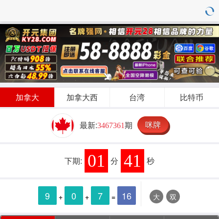
加拿大
加拿大西
台湾
比特币
咪牌
最新:
期
3467361
01
41
下期:
分
秒
9
0
7
16
+
+
=
大
双