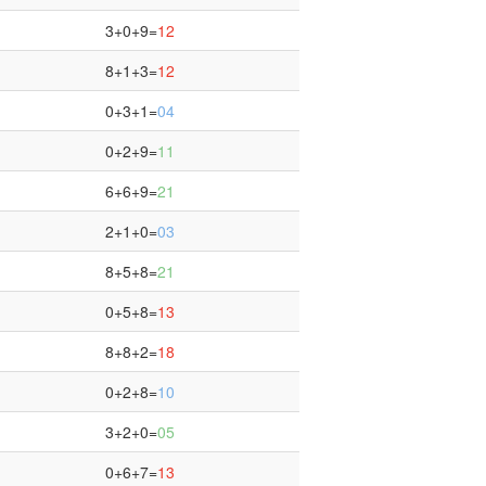
3+0+9=
12
8+1+3=
12
0+3+1=
04
0+2+9=
11
6+6+9=
21
2+1+0=
03
8+5+8=
21
0+5+8=
13
8+8+2=
18
0+2+8=
10
3+2+0=
05
0+6+7=
13