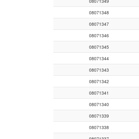
08071349
08071348
08071347
08071346
08071345
08071344
08071343
08071342
08071341
08071340
08071339
08071338
08071337