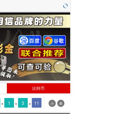
比特币
1
3
11
+
+
=
小
单