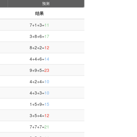
预测
结果
7+1+3=
11
3+8+6=
17
8+2+2=
12
4+4+6=
14
9+9+5=
23
4+2+4=
10
4+3+3=
10
1+5+9=
15
3+5+4=
12
7+7+7=
21