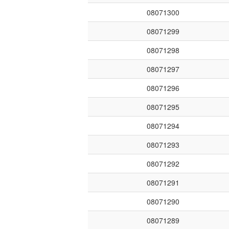
08071300
08071299
08071298
08071297
08071296
08071295
08071294
08071293
08071292
08071291
08071290
08071289