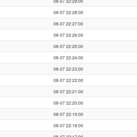
08-07 22:29:00
08-07 22:28:00
08-07 22:27:00
08-07 22:26:00
08-07 22:25:00
08-07 22:24:00
08-07 22:23:00
08-07 22:22:00
08-07 22:21:00
08-07 22:20:00
08-07 22:19:00
08-07 22:18:00
08-07 22:17:00