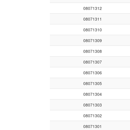
08071312
08071311
08071310
08071309
08071308
08071307
08071306
08071305
08071304
08071303
08071302
08071301