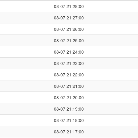
08-07 21:28:00
08-07 21:27:00
08-07 21:26:00
08-07 21:25:00
08-07 21:24:00
08-07 21:23:00
08-07 21:22:00
08-07 21:21:00
08-07 21:20:00
08-07 21:19:00
08-07 21:18:00
08-07 21:17:00