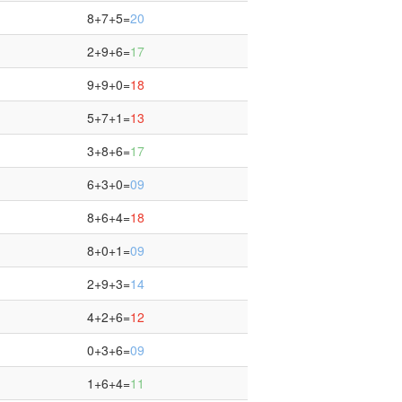
8+7+5=
20
2+9+6=
17
9+9+0=
18
5+7+1=
13
3+8+6=
17
6+3+0=
09
8+6+4=
18
8+0+1=
09
2+9+3=
14
4+2+6=
12
0+3+6=
09
1+6+4=
11