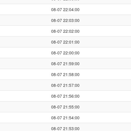
08-07 22:04:00
08-07 22:03:00
08-07 22:02:00
08-07 22:01:00
第
08071359
开奖结果
08-07 22:00:00
08-07 21:59:00
08-07 21:58:00
08-07 21:57:00
08-07 21:56:00
+
+
=
7
1
3
11
08-07 21:55:00
08-07 21:54:00
08-07 21:53:00