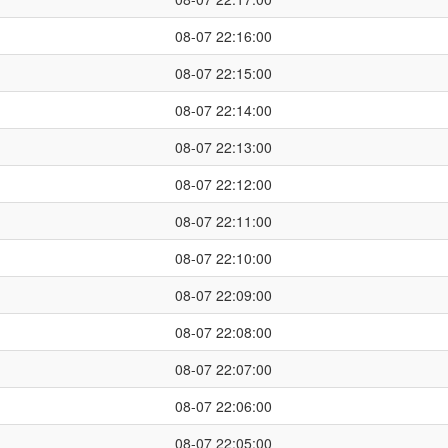
08-07 22:16:00
08-07 22:15:00
08-07 22:14:00
08-07 22:13:00
08-07 22:12:00
08-07 22:11:00
08-07 22:10:00
08-07 22:09:00
08-07 22:08:00
08-07 22:07:00
08-07 22:06:00
08-07 22:05:00