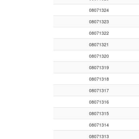
08071324
08071323
08071322
08071321
08071320
08071319
08071318
08071317
08071316
08071315
08071314
08071313