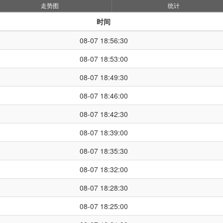
走势图
统计
时间
08-07 18:56:30
08-07 18:53:00
08-07 18:49:30
08-07 18:46:00
08-07 18:42:30
08-07 18:39:00
08-07 18:35:30
08-07 18:32:00
08-07 18:28:30
08-07 18:25:00