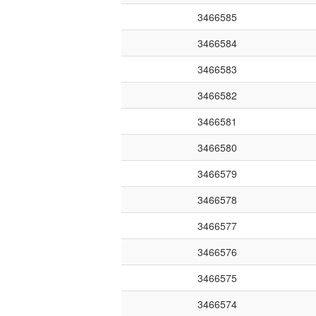
3466585
3466584
3466583
3466582
3466581
3466580
3466579
3466578
3466577
3466576
3466575
3466574