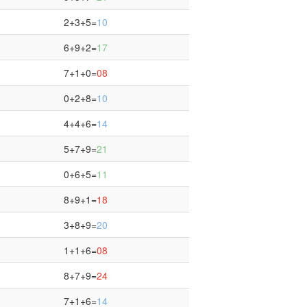
2+3+5=
10
6+9+2=
17
7+1+0=
08
0+2+8=
10
4+4+6=
14
5+7+9=
21
0+6+5=
11
8+9+1=
18
3+8+9=
20
1+1+6=
08
8+7+9=
24
7+1+6=
14