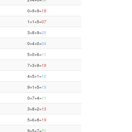
0+9+9=
18
1+1+5=
07
3+8+9=
20
0+4+0=
04
5+0+6=
11
7+3+9=
19
4+5+1=
10
9+1+5=
15
0+7+4=
11
3+8+2=
13
5+6+8=
19
9+5+7=
21