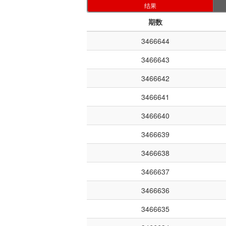
结果
期数
3466644
3466643
3466642
3466641
3466640
3466639
3466638
3466637
3466636
3466635