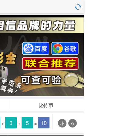
比特币
3
5
10
+
+
=
小
双