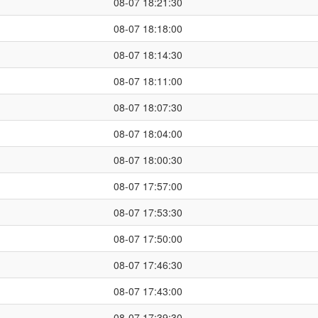
08-07 18:21:30
08-07 18:18:00
08-07 18:14:30
08-07 18:11:00
08-07 18:07:30
08-07 18:04:00
08-07 18:00:30
08-07 17:57:00
08-07 17:53:30
08-07 17:50:00
08-07 17:46:30
08-07 17:43:00
08-07 17:39:30