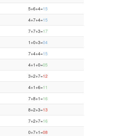
5+6+4=
15
4+7+4=
15
7+7+3=
17
1+0+3=
04
7+4+4=
15
4+1+0=
05
3+2+7=
12
4+1+6=
11
7+8+1=
16
8+2+3=
13
7+2+7=
16
0+7+1=
08